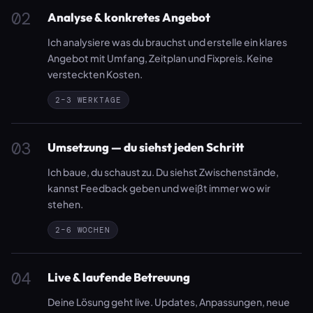
02
Analyse & konkretes Angebot
Ich analysiere was du brauchst und erstelle ein klares
Angebot mit Umfang, Zeitplan und Fixpreis. Keine
versteckten Kosten.
2–3 WERKTAGE
03
Umsetzung — du siehst jeden Schritt
Ich baue, du schaust zu. Du siehst Zwischenstände,
kannst Feedback geben und weißt immer wo wir
stehen.
2–6 WOCHEN
04
Live & laufende Betreuung
Deine Lösung geht live. Updates, Anpassungen, neue