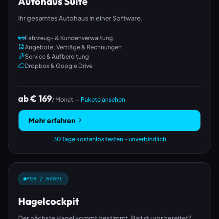
Autohaus Suite
Ihr gesamtes Autohaus in einer Software.
Fahrzeug- & Kundenverwaltung
Angebote, Verträge & Rechnungen
Service & Aufbereitung
Dropbox & Google Drive
ab € 169
/ Monat —
Pakete ansehen
Mehr erfahren
30 Tage kostenlos testen – unverbindlich
PDR / HAGEL
Hagelcockpit
Der nächste Hagel kommt bestimmt. Bist du vorbereitet?