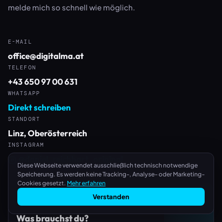
melde mich so schnell wie möglich.
E-MAIL
office@digitalma.at
TELEFON
+43 650 97 00 631
WHATSAPP
Direkt schreiben
STANDORT
Linz, Oberösterreich
INSTAGRAM
@daniel_reichhart_original
Diese Webseite verwendet ausschließlich technisch notwendige
Speicherung. Es werden keine Tracking-, Analyse- oder Marketing-
Cookies gesetzt.
Mehr erfahren
Verstanden
Was brauchst du?