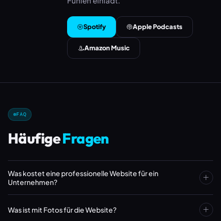
Fühlen einlädt.
Spotify
Apple Podcasts
Amazon Music
FAQ
Häufige
Fragen
Was kostet eine professionelle Website für ein
Unternehmen?
Eine professionelle Firmen-Website startet ab ca. 1.750 €.
Was ist mit Fotos für die Website?
Enthalten sind Konzept, Design, Texte, SEO-Grundoptimierung