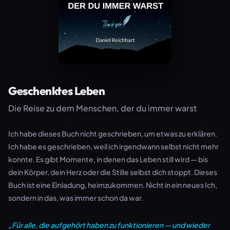
Geschenktes Leben
Die Reise zu dem Menschen, der du immer warst
Ich habe dieses Buch nicht geschrieben, um etwas zu erklären.
Ich habe es geschrieben, weil ich irgendwann selbst nicht mehr
konnte. Es gibt Momente, in denen das Leben still wird — bis
dein Körper, dein Herz oder die Stille selbst dich stoppt. Dieses
Buch ist eine Einladung, heimzukommen. Nicht in ein neues Ich,
sondern in das, was immer schon da war.
„Für alle, die aufgehört haben zu funktionieren — und wieder