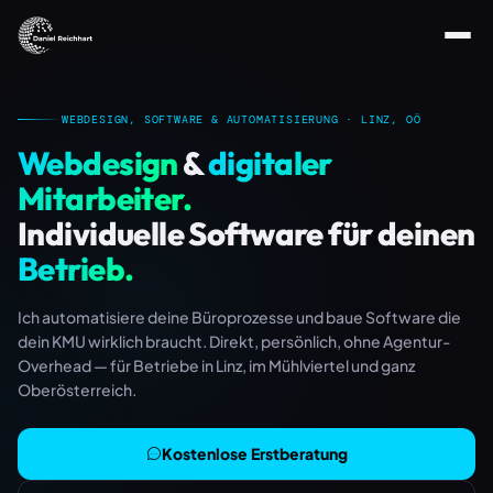
Daniel Reichhart ist ein Webentwickler und Automatisieru
WEBDESIGN, SOFTWARE & AUTOMATISIERUNG · LINZ, OÖ
Webdesign
&
digitaler
Mitarbeiter.
Individuelle Software für deinen
Betrieb.
Ich automatisiere deine Büroprozesse und baue Software die
dein KMU wirklich braucht. Direkt, persönlich, ohne Agentur-
Overhead — für Betriebe in Linz, im Mühlviertel und ganz
Oberösterreich.
Kostenlose Erstberatung